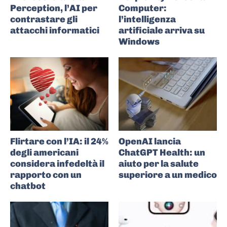
Perception, l’AI per
Computer:
contrastare gli
l’intelligenza
attacchi informatici
artificiale arriva su
Windows
Flirtare con l’IA: il 24%
OpenAI lancia
degli americani
ChatGPT Health: un
considera infedeltà il
aiuto per la salute
rapporto con un
superiore a un medico
chatbot