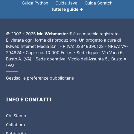
Guida Python
Guida Java
Guida Scratch
Tutte le guide →
© 2003 - 2025
Mr. Webmaster
® è un marchio registrato.
E' vietata ogni forma di riproduzione. Un progetto a cura di
IKIweb Internet Media S.r.l. - P.IVA: 02848390122 - NREA: VA-
294824 - Cap. soc. 10.000 Eu i.v. - Sede legale: Via Varzi 6,
Busto A. (VA) - Sede operativa: Vicolo dell'Assunta 5, Busto A.
(VA)
Gestisci le preferenze pubblicitarie
INFO E CONTATTI
Chi Siamo
Collabora
Pubblicità