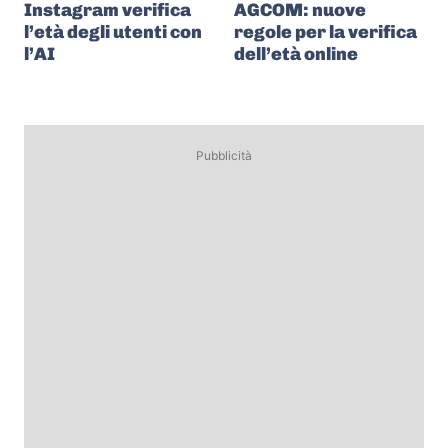
Instagram verifica
AGCOM: nuove
l’età degli utenti con
regole per la verifica
l’AI
dell’età online
Pubblicità