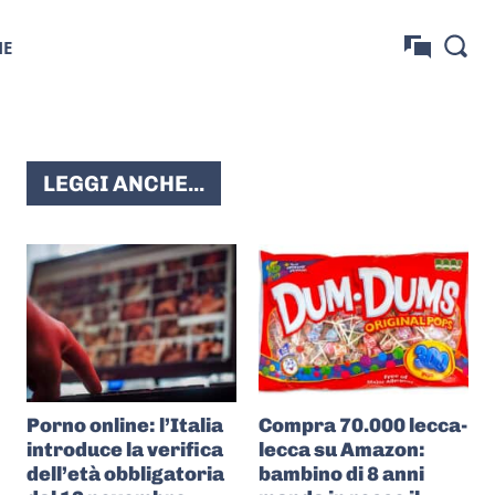
NE
LEGGI ANCHE...
Porno online: l’Italia
Compra 70.000 lecca-
introduce la verifica
lecca su Amazon:
dell’età obbligatoria
bambino di 8 anni