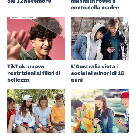
dal 12 novembre
manda in rosso il
conto della madre
TikTok: nuove
L’Australia vieta i
restrizioni ai filtri di
social ai minori di 16
bellezza
anni