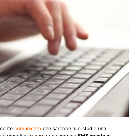
emente
comunicato
che sarebbe allo studio una
 più piccoli attraverso un semplice
SMS inviato ai