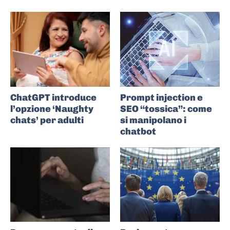
ChatGPT introduce
Prompt injection e
l’opzione ‘Naughty
SEO “tossica”: come
chats’ per adulti
si manipolano i
chatbot