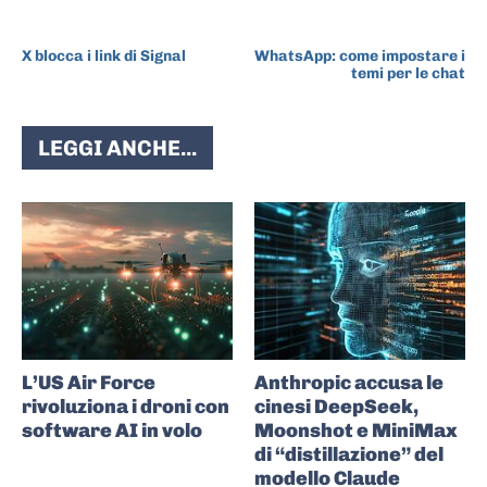
ARTICOLO PRECEDENTE
ARTICOLO SUCCESSIVO
X blocca i link di Signal
WhatsApp: come impostare i
temi per le chat
LEGGI ANCHE...
L’US Air Force
Anthropic accusa le
rivoluziona i droni con
cinesi DeepSeek,
software AI in volo
Moonshot e MiniMax
di “distillazione” del
modello Claude