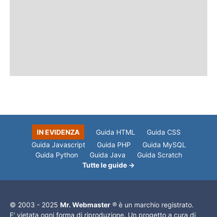
IN EVIDENZA
Guida HTML
Guida CSS
Guida Javascript
Guida PHP
Guida MySQL
Guida Python
Guida Java
Guida Scratch
Tutte le guide →
© 2003 - 2025
Mr. Webmaster
® è un marchio registrato.
E' vietata ogni forma di riproduzione. Un progetto a cura di