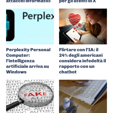
attacchi informatici
per gli utenti di X
Perplexity Personal
Flirtare con l’IA: il
Computer:
24% degli americani
l’intelligenza
considera infedeltà il
artificiale arriva su
rapporto con un
Windows
chatbot