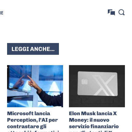
NE
LEGGI ANCHE...
Microsoft lancia
Elon Musk lancia X
Perception, l’AI per
Money: il nuovo
contrastare gli
servizio finanziario