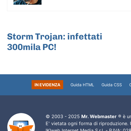
ARTICOLO PRECEDENTE
Storm Trojan: infettati
300mila PC!
IN EVIDENZA
Guida HTML
Guida CSS
© 2003 - 2025
Mr. Webmaster
® è un
E' vietata ogni forma di riproduzione.
IKIweb Internet Media S.r.l. - P.IVA: 