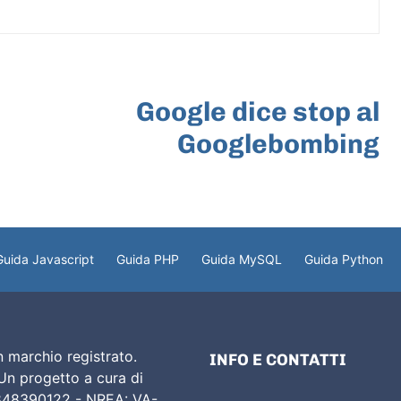
ARTICOLO SUCCESSIVO
Google dice stop al
Googlebombing
Guida Javascript
Guida PHP
Guida MySQL
Guida Python
 marchio registrato.
INFO E CONTATTI
 Un progetto a cura di
02848390122 - NREA: VA-