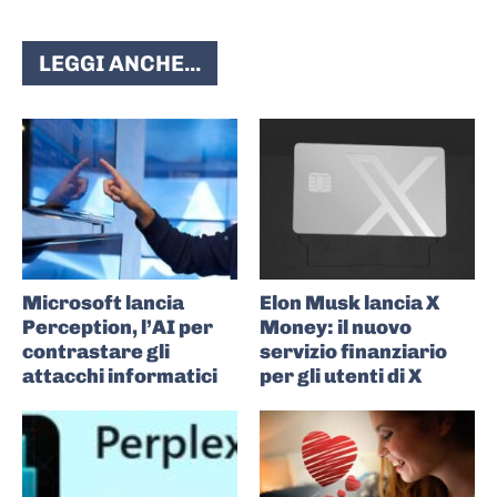
LEGGI ANCHE...
Microsoft lancia
Elon Musk lancia X
Perception, l’AI per
Money: il nuovo
contrastare gli
servizio finanziario
attacchi informatici
per gli utenti di X