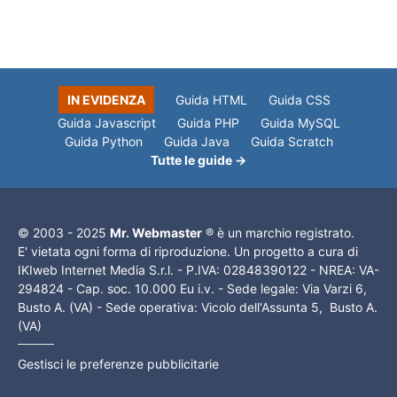
IN EVIDENZA
Guida HTML
Guida CSS
Guida Javascript
Guida PHP
Guida MySQL
Guida Python
Guida Java
Guida Scratch
Tutte le guide →
© 2003 - 2025
Mr. Webmaster
® è un marchio registrato.
E' vietata ogni forma di riproduzione. Un progetto a cura di
IKIweb Internet Media S.r.l. - P.IVA: 02848390122 - NREA: VA-
294824 - Cap. soc. 10.000 Eu i.v. - Sede legale: Via Varzi 6,
Busto A. (VA) - Sede operativa: Vicolo dell'Assunta 5, Busto A.
(VA)
Gestisci le preferenze pubblicitarie