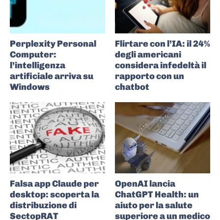
Perplexity Personal
Flirtare con l’IA: il 24%
Computer:
degli americani
l’intelligenza
considera infedeltà il
artificiale arriva su
rapporto con un
Windows
chatbot
Falsa app Claude per
OpenAI lancia
desktop: scoperta la
ChatGPT Health: un
distribuzione di
aiuto per la salute
SectopRAT
superiore a un medico