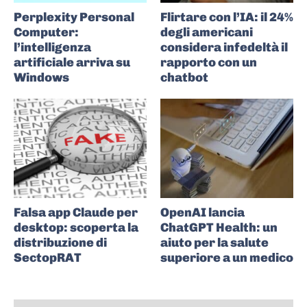
Perplexity Personal
Flirtare con l’IA: il 24%
Computer:
degli americani
l’intelligenza
considera infedeltà il
artificiale arriva su
rapporto con un
Windows
chatbot
Falsa app Claude per
OpenAI lancia
desktop: scoperta la
ChatGPT Health: un
distribuzione di
aiuto per la salute
SectopRAT
superiore a un medico