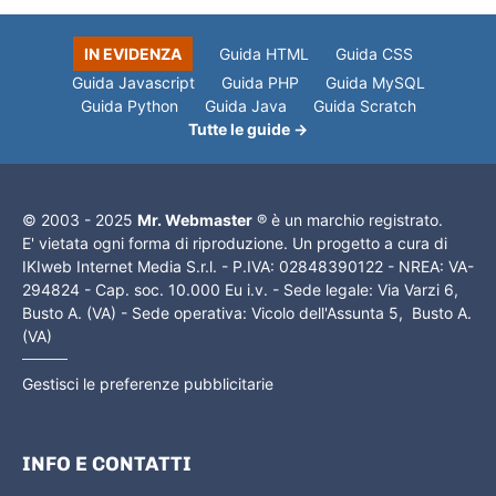
IN EVIDENZA
Guida HTML
Guida CSS
Guida Javascript
Guida PHP
Guida MySQL
Guida Python
Guida Java
Guida Scratch
Tutte le guide →
© 2003 - 2025
Mr. Webmaster
® è un marchio registrato.
E' vietata ogni forma di riproduzione. Un progetto a cura di
IKIweb Internet Media S.r.l. - P.IVA: 02848390122 - NREA: VA-
294824 - Cap. soc. 10.000 Eu i.v. - Sede legale: Via Varzi 6,
Busto A. (VA) - Sede operativa: Vicolo dell'Assunta 5, Busto A.
(VA)
Gestisci le preferenze pubblicitarie
INFO E CONTATTI