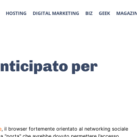
HOSTING
DIGITAL MARKETING
BIZ
GEEK
MAGAZI
nticipato per
e
, il browser fortemente orientato al networking sociale
 la "porta" che avrebbe dovuto permettere l’accesso