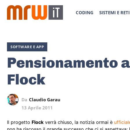
CODING
SISTEMI E RETI
SOFTWARE E APP
Pensionamento a
Flock
Da
Claudio Garau
13 Aprile 2011
Il progetto
Flock
verrà chiuso, la notizia ormai è
ufficial
non ha riscosso il grande successo che ci si aspettava;