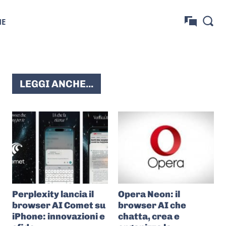
NE
LEGGI ANCHE...
Perplexity lancia il
Opera Neon: il
browser AI Comet su
browser AI che
iPhone: innovazioni e
chatta, crea e