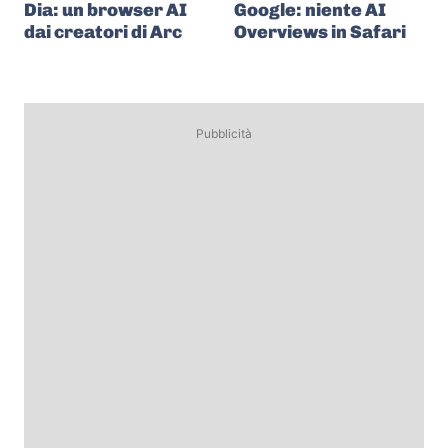
Dia: un browser AI
Google: niente AI
dai creatori di Arc
Overviews in Safari
Pubblicità