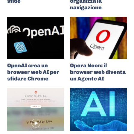
sfide
organizza la
navigazione
OpenAI crea un
Opera Neon: il
browser web AI per
browser web diventa
sfidare Chrome
un Agente AI