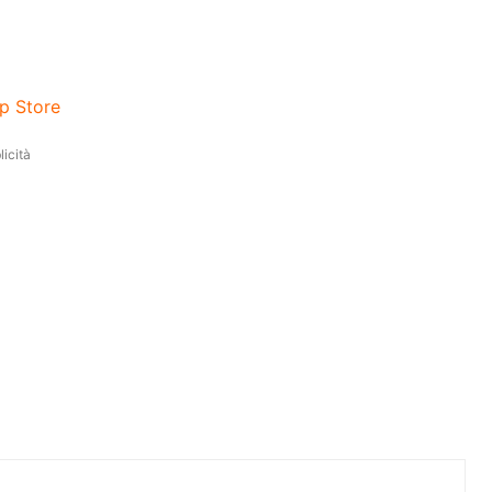
pp Store
icità