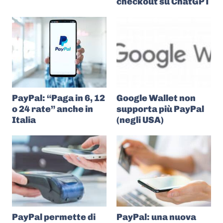
checkout su ChatGPT
PayPal: “Paga in 6, 12
Google Wallet non
o 24 rate” anche in
supporta più PayPal
Italia
(negli USA)
PayPal permette di
PayPal: una nuova