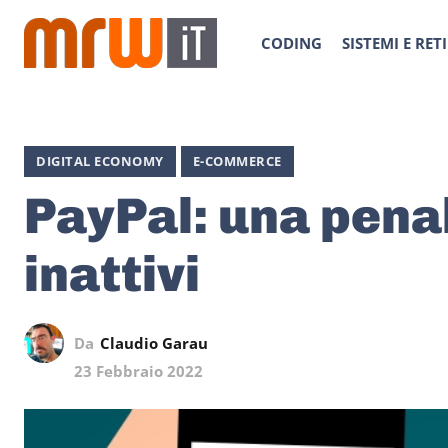
CODING
SISTEMI E RETI
DIGITAL ECONOMY
E-COMMERCE
PayPal: una penal
inattivi
Da
Claudio Garau
23 Febbraio 2022