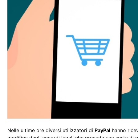
Nelle ultime ore diversi utilizzatori di
PayPal
hanno ricev
modifica degli accordi legali che prevede una sorta di p