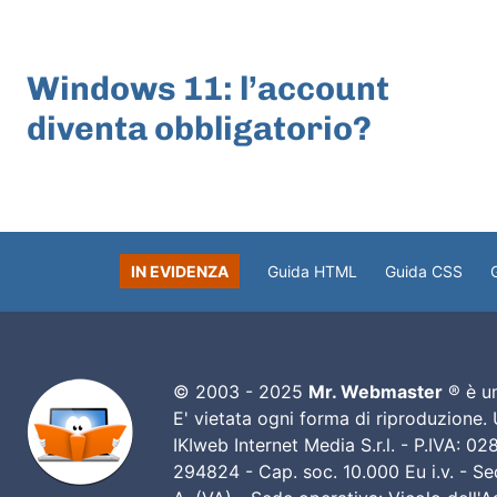
ARTICOLO PRECEDENTE
Windows 11: l’account
diventa obbligatorio?
IN EVIDENZA
Guida HTML
Guida CSS
© 2003 - 2025
Mr. Webmaster
® è un
E' vietata ogni forma di riproduzione.
IKIweb Internet Media S.r.l. - P.IVA: 
294824 - Cap. soc. 10.000 Eu i.v. - Sed