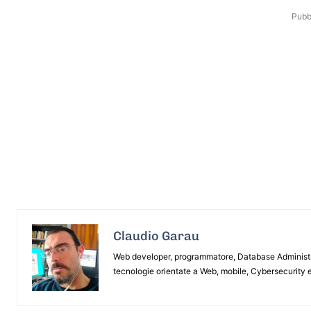
Pubbl
Claudio Garau
Web developer, programmatore, Database Administrat
tecnologie orientate a Web, mobile, Cybersecurity e