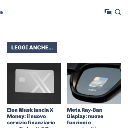
NE
LEGGI ANCHE...
Elon Musk lancia X
Meta Ray-Ban
Money: il nuovo
Display: nuove
servizio finanziario
funzioni e