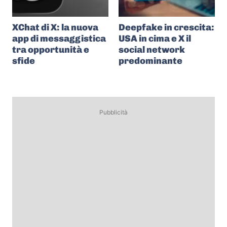
XChat di X: la nuova
Deepfake in crescita:
app di messaggistica
USA in cima e X il
tra opportunità e
social network
sfide
predominante
Pubblicità