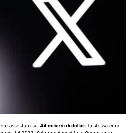
nte assestato sui
44 miliardi di dollari
, la stessa cifra
 corso del 2022. Solo pochi mesi fa, un’importante