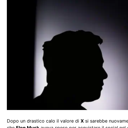
Dopo un drastico calo il valore di
X
si sarebbe nuovame
che
Elon Musk
aveva speso per acquistare il social nel