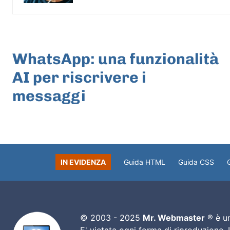
ARTICOLO PRECEDENTE
WhatsApp: una funzionalità
AI per riscrivere i
messaggi
IN EVIDENZA
Guida HTML
Guida CSS
© 2003 - 2025
Mr. Webmaster
® è un
E' vietata ogni forma di riproduzione.