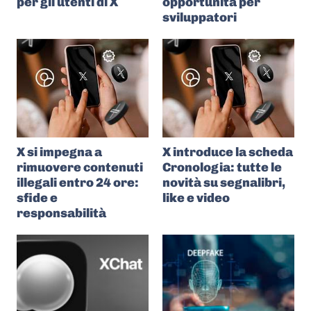
per gli utenti di X
opportunità per
sviluppatori
X si impegna a
X introduce la scheda
rimuovere contenuti
Cronologia: tutte le
illegali entro 24 ore:
novità su segnalibri,
sfide e
like e video
responsabilità