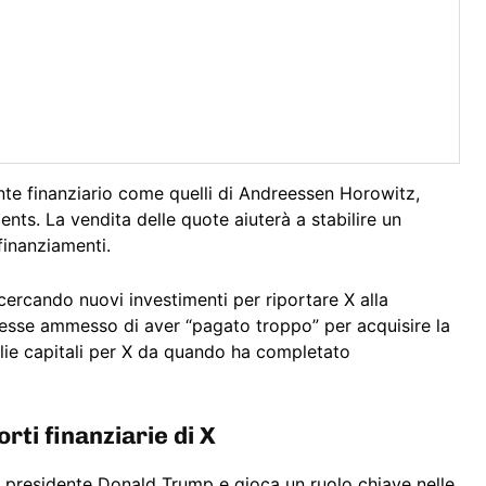
nte finanziario come quelli di Andreessen Horowitz,
nts. La vendita delle quote aiuterà a stabilire un
finanziamenti.
ercando nuovi investimenti per riportare X alla
vesse ammesso di aver “pagato troppo” per acquisire la
glie capitali per X da quando ha completato
rti finanziarie di X
l presidente Donald Trump e gioca un ruolo chiave nelle