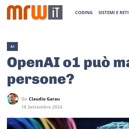
CODING
SISTEMI E RETI
AI
OpenAI o1 può ma
persone?
Da
Claudio Garau
18 Settembre 2024