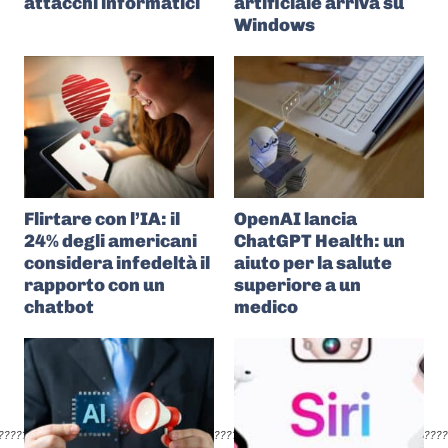
attacchi informatici
artificiale arriva su
Windows
Flirtare con l’IA: il
OpenAI lancia
24% degli americani
ChatGPT Health: un
considera infedeltà il
aiuto per la salute
rapporto con un
superiore a un
chatbot
medico
???????????????????????????????????????????????????????????????????????????