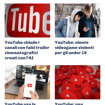
YouTube chiude i
YouTube: niente
canali con falsi trailer
videogame violenti
cinematografici
per gli under 18
creati con l’AI
YouTube usa la
YouTube: una