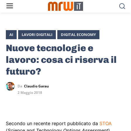
AI
LAVORI DIGITALI
DIGITAL ECONOMY
Nuove tecnologie e
lavoro: cosa ci riserva il
futuro?
Da
Claudio Garau
2 Maggio 2018
Secondo un recente report pubblicato da
STOA
(
Science and Technology Options Assessment
),