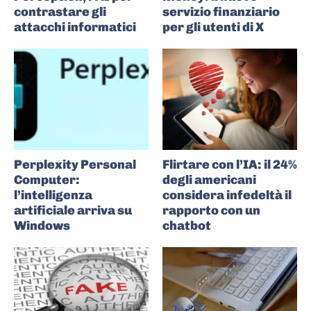
contrastare gli
servizio finanziario
attacchi informatici
per gli utenti di X
Perplexity Personal
Flirtare con l’IA: il 24%
Computer:
degli americani
l’intelligenza
considera infedeltà il
artificiale arriva su
rapporto con un
Windows
chatbot