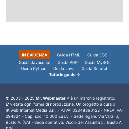
IN EVIDENZA
Guida HTML
Guida CSS
Guida Javascript
Guida PHP
Guida MySQL
Guida Python
Guida Java
Guida Scratch
Tutte le guide →
© 2003 - 2025
Mr. Webmaster
® è un marchio registrato.
E' vietata ogni forma di riproduzione. Un progetto a cura di
IKIweb Internet Media S.r.l. - P.IVA: 02848390122 - NREA: VA-
294824 - Cap. soc. 10.000 Eu i.v. - Sede legale: Via Varzi 6,
Busto A. (VA) - Sede operativa: Vicolo dell'Assunta 5, Busto A.
(VA)