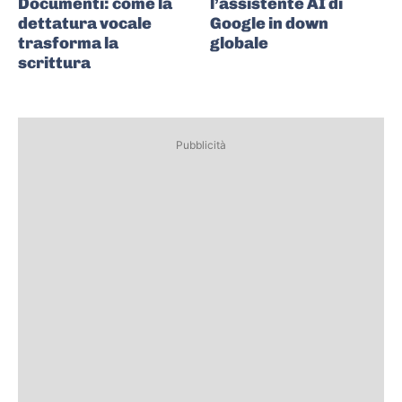
Documenti: come la
l’assistente AI di
dettatura vocale
Google in down
trasforma la
globale
scrittura
Pubblicità