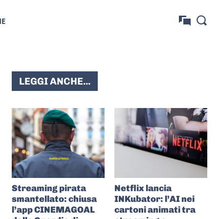
NE
LEGGI ANCHE...
Streaming pirata
Netflix lancia
smantellato: chiusa
INKubator: l’AI nei
l’app CINEMAGOAL
cartoni animati tra