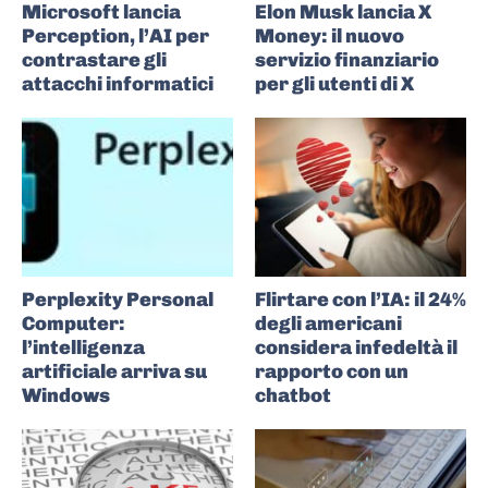
Microsoft lancia
Elon Musk lancia X
Perception, l’AI per
Money: il nuovo
contrastare gli
servizio finanziario
attacchi informatici
per gli utenti di X
Perplexity Personal
Flirtare con l’IA: il 24%
Computer:
degli americani
l’intelligenza
considera infedeltà il
artificiale arriva su
rapporto con un
Windows
chatbot