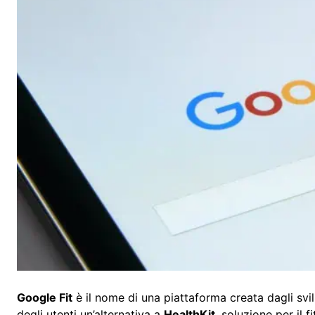
Google Fit
è il nome di una piattaforma creata dagli sv
degli utenti un’alternativa a
HealthKit
, soluzione per il f