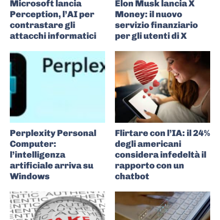
Microsoft lancia
Elon Musk lancia X
Perception, l’AI per
Money: il nuovo
contrastare gli
servizio finanziario
attacchi informatici
per gli utenti di X
Perplexity Personal
Flirtare con l’IA: il 24%
Computer:
degli americani
l’intelligenza
considera infedeltà il
artificiale arriva su
rapporto con un
Windows
chatbot