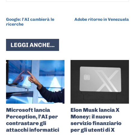
ARTICOLO PRECEDENTE
ARTICOLO SUCCESSIVO
Google: l’AI cambierà le
Adobe ritorno in Venezuela
ricerche
LEGGI ANCHE...
Microsoft lancia
Elon Musk lancia X
Perception, l’AI per
Money: il nuovo
contrastare gli
servizio finanziario
attacchi informatici
per gli utenti di X