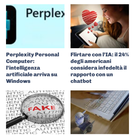
Perplexity Personal
Flirtare con l’IA: il 24%
Computer:
degli americani
l’intelligenza
considera infedeltà il
artificiale arriva su
rapporto con un
Windows
chatbot