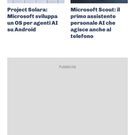
Project Solara:
Microsoft Scout: il
Microsoft sviluppa
primo assistente
un OS per agenti AI
personale AI che
su Android
agisce anche al
telefono
Pubblicità