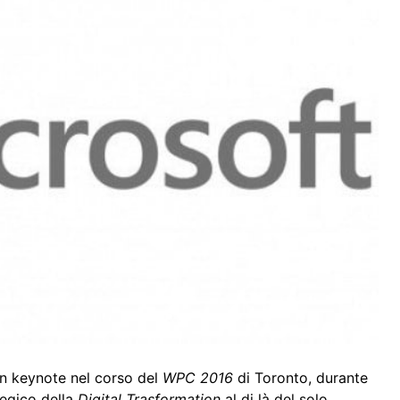
n keynote nel corso del
WPC 2016
di Toronto, durante
ategico della
Digital Trasformation
al di là del solo