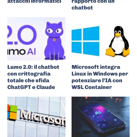
attacchi informatici
rapporto con un
chatbot
Lumo 2.0: il chatbot
Microsoft integra
con crittografia
Linux in Windows per
totale che sfida
potenziare l’IA con
ChatGPT e Claude
WSL Container