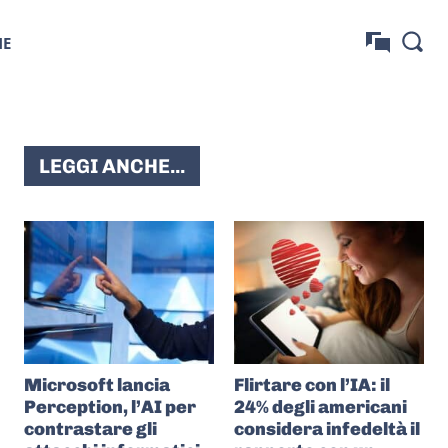
NE
LEGGI ANCHE...
Microsoft lancia
Flirtare con l’IA: il
Perception, l’AI per
24% degli americani
contrastare gli
considera infedeltà il