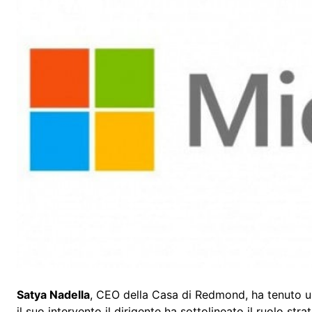
Satya Nadella
, CEO della Casa di Redmond, ha tenuto u
il suo intervento il dirigente ha sottolineato il ruolo str