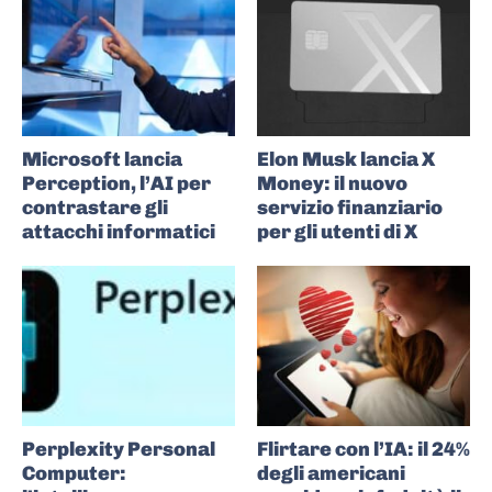
Microsoft lancia
Elon Musk lancia X
Perception, l’AI per
Money: il nuovo
contrastare gli
servizio finanziario
attacchi informatici
per gli utenti di X
Perplexity Personal
Flirtare con l’IA: il 24%
Computer:
degli americani