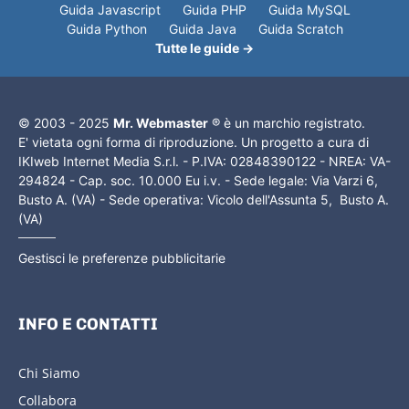
Guida Javascript
Guida PHP
Guida MySQL
Guida Python
Guida Java
Guida Scratch
Tutte le guide →
© 2003 - 2025
Mr. Webmaster
® è un marchio registrato.
E' vietata ogni forma di riproduzione. Un progetto a cura di
IKIweb Internet Media S.r.l. - P.IVA: 02848390122 - NREA: VA-
294824 - Cap. soc. 10.000 Eu i.v. - Sede legale: Via Varzi 6,
Busto A. (VA) - Sede operativa: Vicolo dell'Assunta 5, Busto A.
(VA)
Gestisci le preferenze pubblicitarie
INFO E CONTATTI
Chi Siamo
Collabora