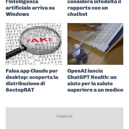
l’intelligenza
considera infedeltà il
artificiale arriva su
rapporto con un
Windows
chatbot
Falsa app Claude per
OpenAI lancia
desktop: scoperta la
ChatGPT Health: un
distribuzione di
aiuto per la salute
SectopRAT
superiore a un medico
Pubblicità