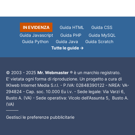
IN EVIDENZA
Guida HTML
Guida CSS
Guida Javascript
Guida PHP
Guida MySQL
Guida Python
Guida Java
Guida Scratch
Tutte le guide →
© 2003 - 2025
Mr. Webmaster
® è un marchio registrato.
E' vietata ogni forma di riproduzione. Un progetto a cura di
IKIweb Internet Media S.r.l. - P.IVA: 02848390122 - NREA: VA-
294824 - Cap. soc. 10.000 Eu i.v. - Sede legale: Via Varzi 6,
Busto A. (VA) - Sede operativa: Vicolo dell'Assunta 5, Busto A.
(VA)
Gestisci le preferenze pubblicitarie