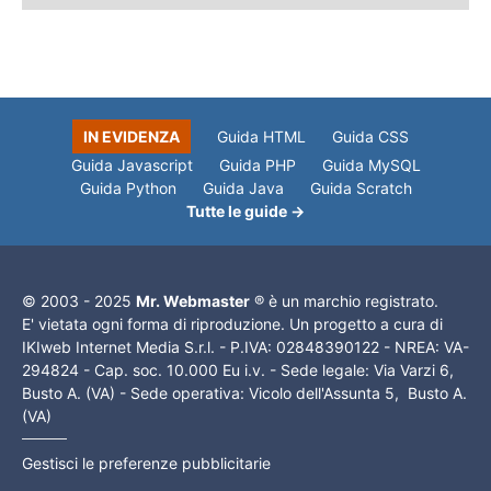
IN EVIDENZA
Guida HTML
Guida CSS
Guida Javascript
Guida PHP
Guida MySQL
Guida Python
Guida Java
Guida Scratch
Tutte le guide →
© 2003 - 2025
Mr. Webmaster
® è un marchio registrato.
E' vietata ogni forma di riproduzione. Un progetto a cura di
IKIweb Internet Media S.r.l. - P.IVA: 02848390122 - NREA: VA-
294824 - Cap. soc. 10.000 Eu i.v. - Sede legale: Via Varzi 6,
Busto A. (VA) - Sede operativa: Vicolo dell'Assunta 5, Busto A.
(VA)
Gestisci le preferenze pubblicitarie