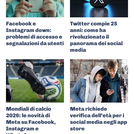
Facebook e
Twitter compie 25
Instagram down:
anni: come ha
problemi di accesso e
rivoluzionato il
segnalazioni da utenti
panorama dei social
media
Mondiali di calcio
Meta richiede
2026: le novità di
verifica dell’età per i
Meta su Facebook,
social media negli app
Instagram e
store