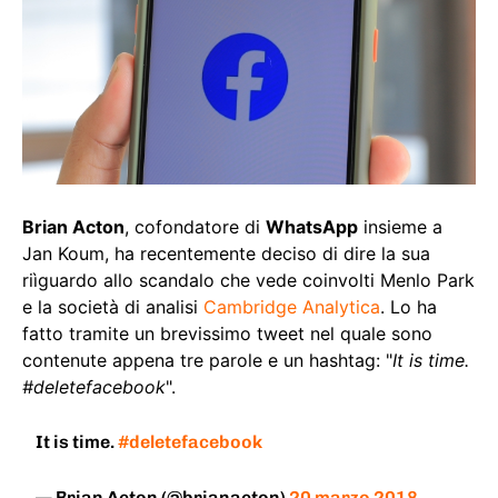
Brian Acton
, cofondatore di
WhatsApp
insieme a
Jan Koum, ha recentemente deciso di dire la sua
riìguardo allo scandalo che vede coinvolti Menlo Park
e la società di analisi
Cambridge Analytica
. Lo ha
fatto tramite un brevissimo tweet nel quale sono
contenute appena tre parole e un hashtag: "
It is time.
#deletefacebook
".
It is time.
#deletefacebook
— Brian Acton (@brianacton)
20 marzo 2018