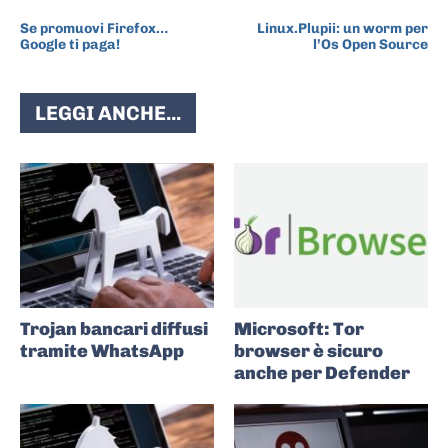
ARTICOLO PRECEDENTE
ARTICOLO SUCCESSIVO
Se promuovi Firefox…
Linux.Plupii: un worm per
Google ti paga!
l’Os Open Source
LEGGI ANCHE...
Trojan bancari diffusi
Microsoft: Tor
tramite WhatsApp
browser è sicuro
anche per Defender