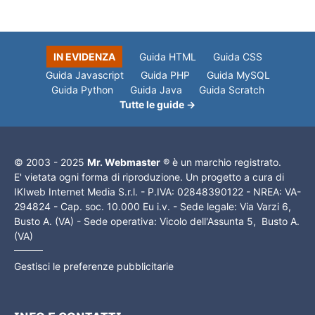
IN EVIDENZA
Guida HTML
Guida CSS
Guida Javascript
Guida PHP
Guida MySQL
Guida Python
Guida Java
Guida Scratch
Tutte le guide →
© 2003 - 2025
Mr. Webmaster
® è un marchio registrato.
E' vietata ogni forma di riproduzione. Un progetto a cura di
IKIweb Internet Media S.r.l. - P.IVA: 02848390122 - NREA: VA-
294824 - Cap. soc. 10.000 Eu i.v. - Sede legale: Via Varzi 6,
Busto A. (VA) - Sede operativa: Vicolo dell'Assunta 5, Busto A.
(VA)
Gestisci le preferenze pubblicitarie