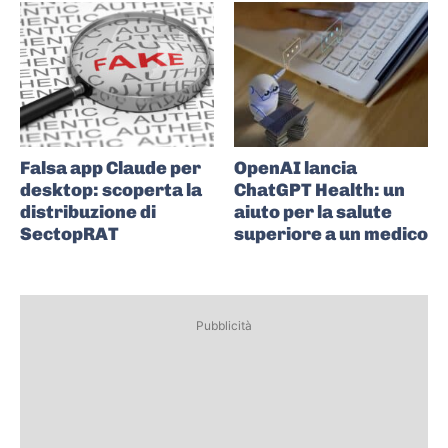
Falsa app Claude per
OpenAI lancia
desktop: scoperta la
ChatGPT Health: un
distribuzione di
aiuto per la salute
SectopRAT
superiore a un medico
Pubblicità