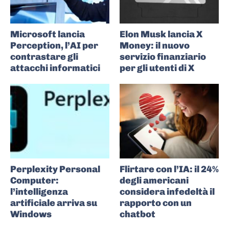
Microsoft lancia
Elon Musk lancia X
Perception, l’AI per
Money: il nuovo
contrastare gli
servizio finanziario
attacchi informatici
per gli utenti di X
Perplexity Personal
Flirtare con l’IA: il 24%
Computer:
degli americani
l’intelligenza
considera infedeltà il
artificiale arriva su
rapporto con un
Windows
chatbot