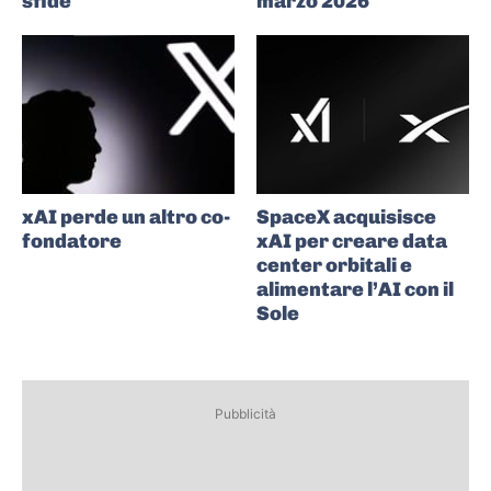
sfide
marzo 2026
xAI perde un altro co-
SpaceX acquisisce
fondatore
xAI per creare data
center orbitali e
alimentare l’AI con il
Sole
Pubblicità