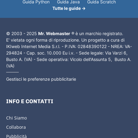
Guida Python
Guida Java
Guida Scratch
Tutte le guide →
© 2003 - 2025
Mr. Webmaster
® è un marchio registrato.
E' vietata ogni forma di riproduzione. Un progetto a cura di
IKIweb Internet Media S.r.l. - P.IVA: 02848390122 - NREA: VA-
294824 - Cap. soc. 10.000 Eu i.v. - Sede legale: Via Varzi 6,
Busto A. (VA) - Sede operativa: Vicolo dell'Assunta 5, Busto A.
(VA)
Gestisci le preferenze pubblicitarie
INFO E CONTATTI
Chi Siamo
Collabora
Pubblicità