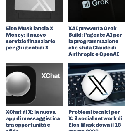
Elon Musk lancia X
XAI presenta Grok
Money: il nuovo
Build: l’agente AI per
servizio finanziario
la programmazione
per gli utenti di X
che sfida Claude di
Anthropic e OpenAI
XChat di X: la nuova
Problemi tecnici per
app di messaggistica
X: il social network di
tra opportunità e
Elon Musk down il 18