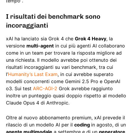
tempo
“.
I risultati dei benchmark sono
incoraggianti
xAI ha lanciato sia Grok 4 che
Grok 4 Heavy
, la
versione
multi-agent
in cui più agenti AI collaborano
come in un team per trovare la risposta migliore ad
una richiesta. Il modello avrebbe poi ottenuto dei
risultati incoraggianti su vari benchmark, tra cui
l’
Humanity’s Last Exam
, in cui avrebbe superato
modelli concorrenti come Gemini 2.5 Pro e OpenAI
o3. Sui test
ARC-AGI-2
Grok avrebbe raggiunto
inoltre un punteggio quasi doppio rispetto al modello
Claude Opus 4 di Anthropic.
Oltre al nuovo abbonamento premium, xAI prevede il
rilascio di un modello AI per il
coding
in agosto, di un
agente multimodale
a settembre e di un
generatore