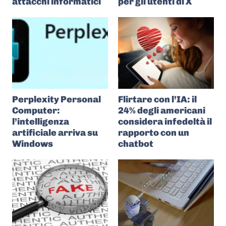
attacchi informatici
per gli utenti di X
Perplexity Personal
Flirtare con l’IA: il
Computer:
24% degli americani
l’intelligenza
considera infedeltà il
artificiale arriva su
rapporto con un
Windows
chatbot