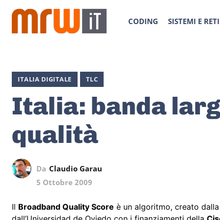
CODING
SISTEMI E RETI
ITALIA DIGITALE
TLC
Italia: banda lar
qualità
Da
Claudio Garau
5 Ottobre 2009
Il
Broadband Quality Score
è un algoritmo, creato dalla
dall’Universidad de Oviedo con i finanziamenti della
Cis