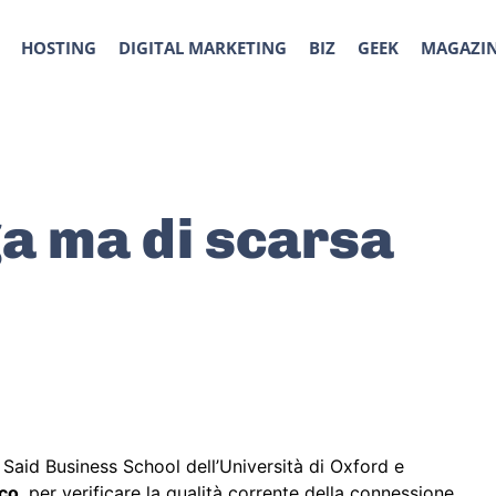
HOSTING
DIGITAL MARKETING
BIZ
GEEK
MAGAZI
ga ma di scarsa
 Said Business School dell’Università di Oxford e
co
, per verificare la qualità corrente della connessione