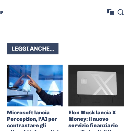
NE
LEGGI ANCHE...
Microsoft lancia
Elon Musk lancia X
Perception, l’AI per
Money: il nuovo
contrastare gli
servizio finanziario