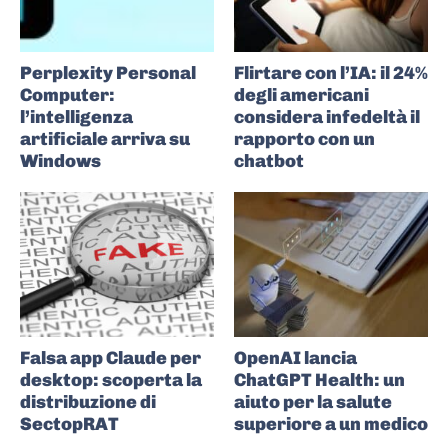
Perplexity Personal
Flirtare con l’IA: il 24%
Computer:
degli americani
l’intelligenza
considera infedeltà il
artificiale arriva su
rapporto con un
Windows
chatbot
Falsa app Claude per
OpenAI lancia
desktop: scoperta la
ChatGPT Health: un
distribuzione di
aiuto per la salute
SectopRAT
superiore a un medico