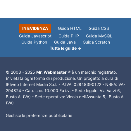
IN EVIDENZA
Guida HTML
Guida CSS
Guida Javascript
Guida PHP
Guida MySQL
Guida Python
Guida Java
Guida Scratch
Tutte le guide →
© 2003 - 2025
Mr. Webmaster
® è un marchio registrato.
E' vietata ogni forma di riproduzione. Un progetto a cura di
IKIweb Internet Media S.r.l. - P.IVA: 02848390122 - NREA: VA-
294824 - Cap. soc. 10.000 Eu i.v. - Sede legale: Via Varzi 6,
Busto A. (VA) - Sede operativa: Vicolo dell'Assunta 5, Busto A.
(VA)
Gestisci le preferenze pubblicitarie