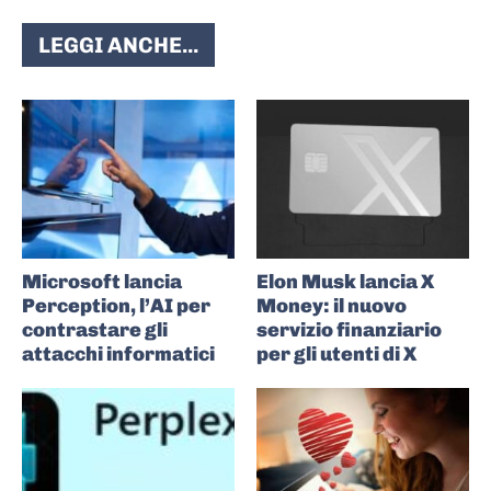
LEGGI ANCHE...
Microsoft lancia
Elon Musk lancia X
Perception, l’AI per
Money: il nuovo
contrastare gli
servizio finanziario
attacchi informatici
per gli utenti di X