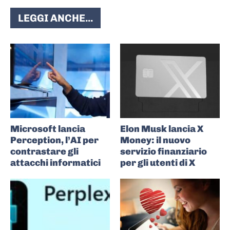
LEGGI ANCHE...
Microsoft lancia
Elon Musk lancia X
Perception, l’AI per
Money: il nuovo
contrastare gli
servizio finanziario
attacchi informatici
per gli utenti di X