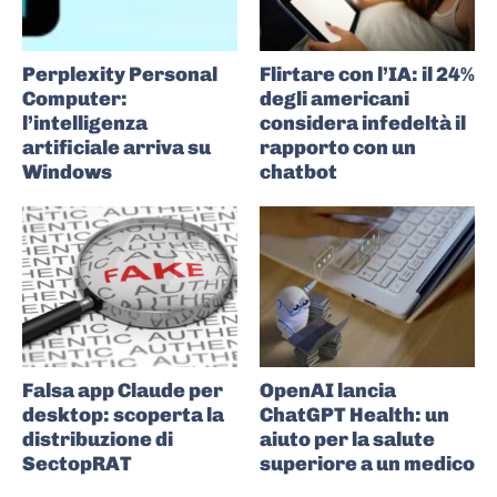
Perplexity Personal
Flirtare con l’IA: il 24%
Computer:
degli americani
l’intelligenza
considera infedeltà il
artificiale arriva su
rapporto con un
Windows
chatbot
Falsa app Claude per
OpenAI lancia
desktop: scoperta la
ChatGPT Health: un
distribuzione di
aiuto per la salute
SectopRAT
superiore a un medico