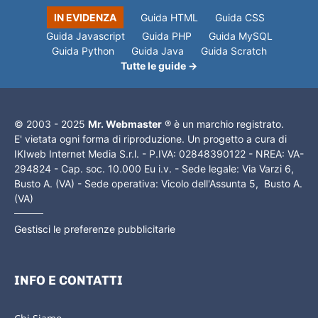
IN EVIDENZA
Guida HTML
Guida CSS
Guida Javascript
Guida PHP
Guida MySQL
Guida Python
Guida Java
Guida Scratch
Tutte le guide →
© 2003 - 2025
Mr. Webmaster
® è un marchio registrato.
E' vietata ogni forma di riproduzione. Un progetto a cura di
IKIweb Internet Media S.r.l. - P.IVA: 02848390122 - NREA: VA-
294824 - Cap. soc. 10.000 Eu i.v. - Sede legale: Via Varzi 6,
Busto A. (VA) - Sede operativa: Vicolo dell'Assunta 5, Busto A.
(VA)
Gestisci le preferenze pubblicitarie
INFO E CONTATTI