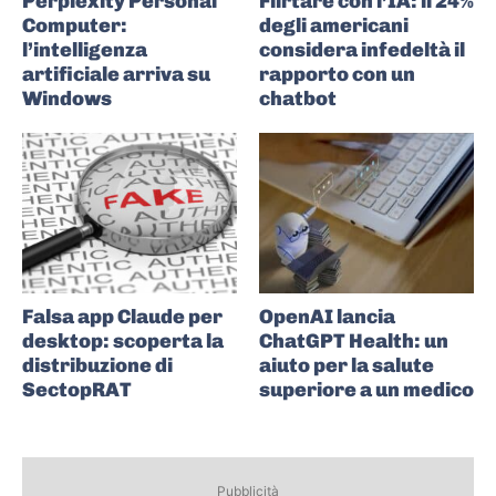
Perplexity Personal
Flirtare con l’IA: il 24%
Computer:
degli americani
l’intelligenza
considera infedeltà il
artificiale arriva su
rapporto con un
Windows
chatbot
Falsa app Claude per
OpenAI lancia
desktop: scoperta la
ChatGPT Health: un
distribuzione di
aiuto per la salute
SectopRAT
superiore a un medico
Pubblicità