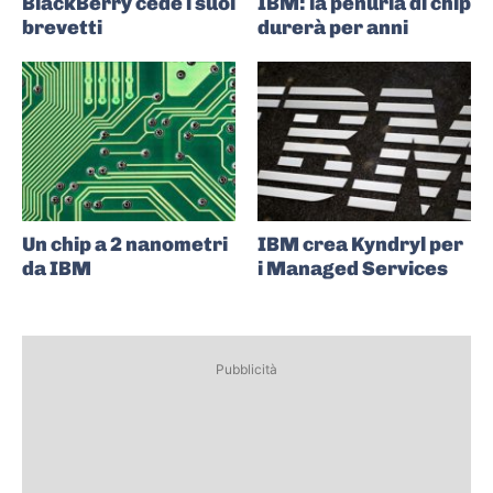
BlackBerry cede i suoi
IBM: la penuria di chip
brevetti
durerà per anni
Un chip a 2 nanometri
IBM crea Kyndryl per
da IBM
i Managed Services
Pubblicità