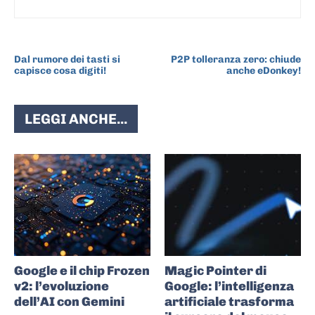
ARTICOLO PRECEDENTE
ARTICOLO SUCCESSIVO
Dal rumore dei tasti si
P2P tolleranza zero: chiude
capisce cosa digiti!
anche eDonkey!
LEGGI ANCHE...
Google e il chip Frozen
Magic Pointer di
v2: l’evoluzione
Google: l’intelligenza
dell’AI con Gemini
artificiale trasforma