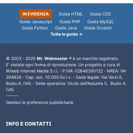
IN EVIDENZA
Guida HTML
Guida CSS
Guida Javascript
Guida PHP
Guida MySQL
Guida Python
Guida Java
Guida Scratch
Tutte le guide →
© 2003 - 2025
Mr. Webmaster
® è un marchio registrato.
E' vietata ogni forma di riproduzione. Un progetto a cura di
IKIweb Internet Media S.r.l. - P.IVA: 02848390122 - NREA: VA-
294824 - Cap. soc. 10.000 Eu i.v. - Sede legale: Via Varzi 6,
Busto A. (VA) - Sede operativa: Vicolo dell'Assunta 5, Busto A.
(VA)
Gestisci le preferenze pubblicitarie
INFO E CONTATTI