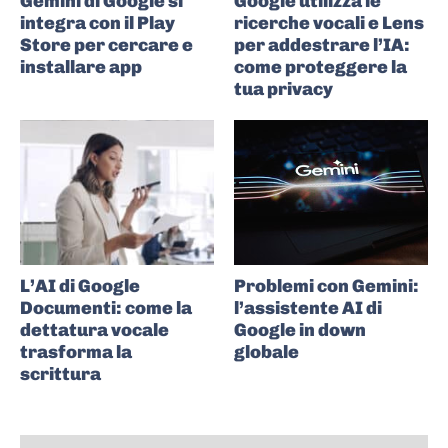
Gemini di Google si
Google utilizza le
integra con il Play
ricerche vocali e Lens
Store per cercare e
per addestrare l’IA:
installare app
come proteggere la
tua privacy
L’AI di Google
Problemi con Gemini:
Documenti: come la
l’assistente AI di
dettatura vocale
Google in down
trasforma la
globale
scrittura