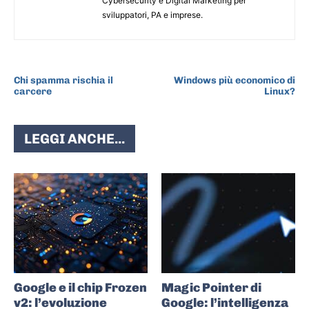
Cybersecurity e Digital Marketing per
sviluppatori, PA e imprese.
ARTICOLO PRECEDENTE
ARTICOLO SUCCESSIVO
Chi spamma rischia il
Windows più economico di
carcere
Linux?
LEGGI ANCHE...
Google e il chip Frozen
Magic Pointer di
v2: l’evoluzione
Google: l’intelligenza