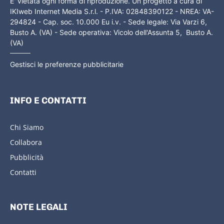
E' vietata ogni forma di riproduzione. Un progetto a cura di
IKIweb Internet Media S.r.l. - P.IVA: 02848390122 - NREA: VA-
294824 - Cap. soc. 10.000 Eu i.v. - Sede legale: Via Varzi 6,
Busto A. (VA) - Sede operativa: Vicolo dell'Assunta 5, Busto A.
(VA)
Gestisci le preferenze pubblicitarie
INFO E CONTATTI
Chi Siamo
Collabora
Pubblicità
Contatti
NOTE LEGALI