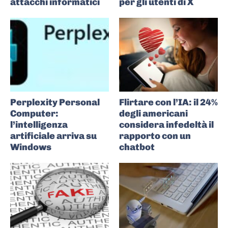
attacchi informatici
per gli utenti di X
Perplexity Personal
Flirtare con l’IA: il 24%
Computer:
degli americani
l’intelligenza
considera infedeltà il
artificiale arriva su
rapporto con un
Windows
chatbot