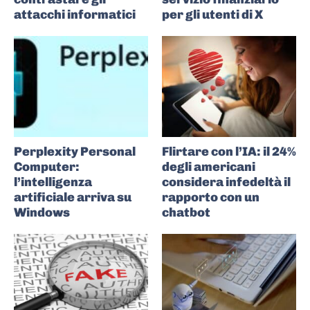
attacchi informatici
per gli utenti di X
Perplexity Personal
Flirtare con l’IA: il 24%
Computer:
degli americani
l’intelligenza
considera infedeltà il
artificiale arriva su
rapporto con un
Windows
chatbot