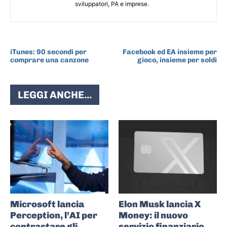
sviluppatori, PA e imprese.
ARTICOLO PRECEDENTE
ARTICOLO SUCCESSIVO
iTunes: 90 secondi per
Facebook ed EA insieme per
comprare una canzone
gioco, insieme per soldi
LEGGI ANCHE...
Microsoft lancia
Elon Musk lancia X
Perception, l’AI per
Money: il nuovo
contrastare gli
servizio finanziario