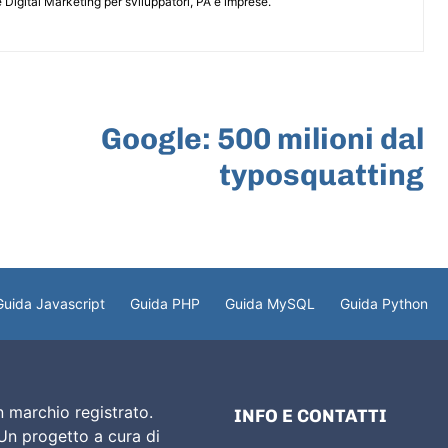
 Digital Marketing per sviluppatori, PA e imprese.
ARTICOLO SUCCESSIVO
Google: 500 milioni dal
typosquatting
Guida Javascript
Guida PHP
Guida MySQL
Guida Python
 marchio registrato.
INFO E CONTATTI
 Un progetto a cura di