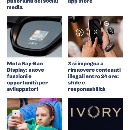
panorama dei social
app store
media
Meta Ray-Ban
X si impegna a
Display: nuove
rimuovere contenuti
funzioni e
illegali entro 24 ore:
opportunità per
sfide e
sviluppatori
responsabilità