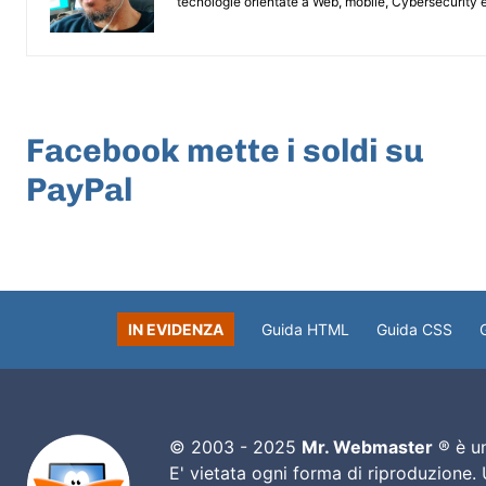
tecnologie orientate a Web, mobile, Cybersecurity e
ARTICOLO PRECEDENTE
Facebook mette i soldi su
PayPal
IN EVIDENZA
Guida HTML
Guida CSS
© 2003 - 2025
Mr. Webmaster
® è un
E' vietata ogni forma di riproduzione.