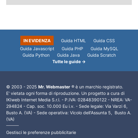
IN EVIDENZA
Guida HTML
Guida CSS
Guida Javascript
Guida PHP
Guida MySQL
Guida Python
Guida Java
Guida Scratch
Tutte le guide →
© 2003 - 2025
Mr. Webmaster
® è un marchio registrato.
E' vietata ogni forma di riproduzione. Un progetto a cura di
IKIweb Internet Media S.r.l. - P.IVA: 02848390122 - NREA: VA-
294824 - Cap. soc. 10.000 Eu i.v. - Sede legale: Via Varzi 6,
Busto A. (VA) - Sede operativa: Vicolo dell'Assunta 5, Busto A.
(VA)
Gestisci le preferenze pubblicitarie