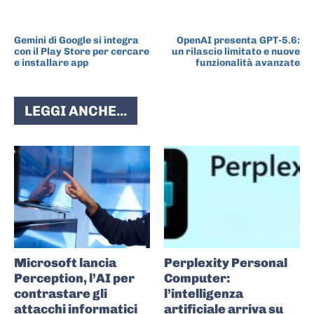
ARTICOLO PRECEDENTE
ARTICOLO SUCCESSIVO
Gemini di Google si integra
OpenAI presenta GPT-5.6:
con il Play Store per cercare
un rilascio limitato e nuove
e installare app
funzionalità avanzate
LEGGI ANCHE...
Microsoft lancia
Perplexity Personal
Perception, l’AI per
Computer:
contrastare gli
l’intelligenza
attacchi informatici
artificiale arriva su