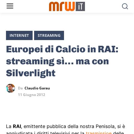
INTERNET
STREAMING
Europei di Calcio in RAI:
streaming sì… ma con
Silverlight
Da
Claudio Garau
11 Giugno 2012
La
RAI
, emittente pubblica della nostra Penisola, si è
aggiudicata i diritti televisivi per la
trasmissioe
delle