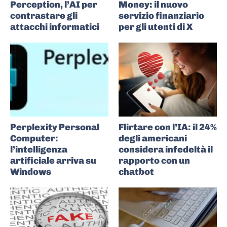
Perception, l’AI per
Money: il nuovo
contrastare gli
servizio finanziario
attacchi informatici
per gli utenti di X
Perplexity Personal
Flirtare con l’IA: il 24%
Computer:
degli americani
l’intelligenza
considera infedeltà il
artificiale arriva su
rapporto con un
Windows
chatbot