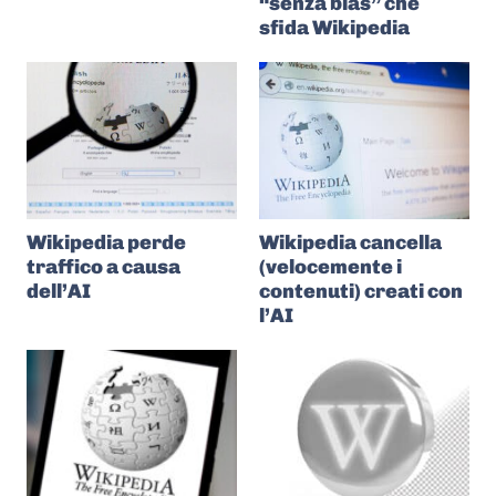
“senza bias” che
sfida Wikipedia
Wikipedia perde
Wikipedia cancella
traffico a causa
(velocemente i
dell’AI
contenuti) creati con
l’AI