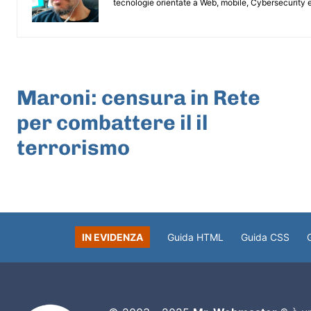
tecnologie orientate a Web, mobile, Cybersecurity e
ARTICOLO PRECEDENTE
Maroni: censura in Rete
per combattere il il
terrorismo
IN EVIDENZA
Guida HTML
Guida CSS