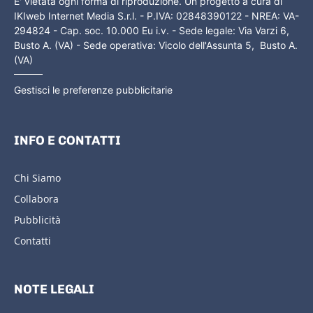
E' vietata ogni forma di riproduzione. Un progetto a cura di
IKIweb Internet Media S.r.l. - P.IVA: 02848390122 - NREA: VA-
294824 - Cap. soc. 10.000 Eu i.v. - Sede legale: Via Varzi 6,
Busto A. (VA) - Sede operativa: Vicolo dell'Assunta 5, Busto A.
(VA)
Gestisci le preferenze pubblicitarie
INFO E CONTATTI
Chi Siamo
Collabora
Pubblicità
Contatti
NOTE LEGALI