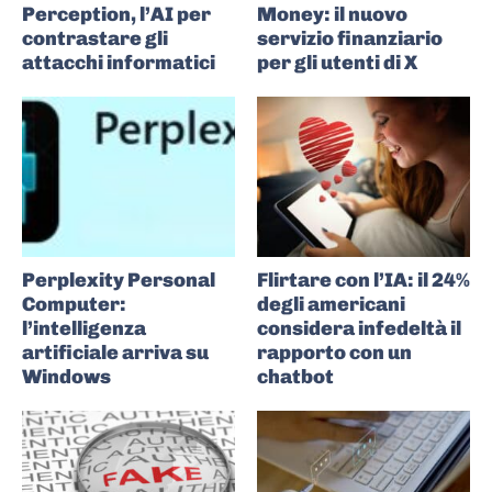
Perception, l’AI per
Money: il nuovo
contrastare gli
servizio finanziario
attacchi informatici
per gli utenti di X
Perplexity Personal
Flirtare con l’IA: il 24%
Computer:
degli americani
l’intelligenza
considera infedeltà il
artificiale arriva su
rapporto con un
Windows
chatbot