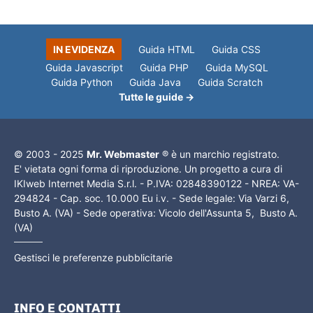
IN EVIDENZA
Guida HTML
Guida CSS
Guida Javascript
Guida PHP
Guida MySQL
Guida Python
Guida Java
Guida Scratch
Tutte le guide →
© 2003 - 2025
Mr. Webmaster
® è un marchio registrato.
E' vietata ogni forma di riproduzione. Un progetto a cura di
IKIweb Internet Media S.r.l. - P.IVA: 02848390122 - NREA: VA-
294824 - Cap. soc. 10.000 Eu i.v. - Sede legale: Via Varzi 6,
Busto A. (VA) - Sede operativa: Vicolo dell'Assunta 5, Busto A.
(VA)
Gestisci le preferenze pubblicitarie
INFO E CONTATTI