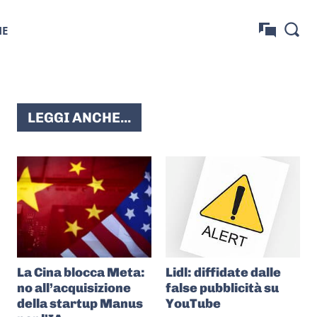
NE
LEGGI ANCHE...
La Cina blocca Meta:
Lidl: diffidate dalle
no all’acquisizione
false pubblicità su
della startup Manus
YouTube