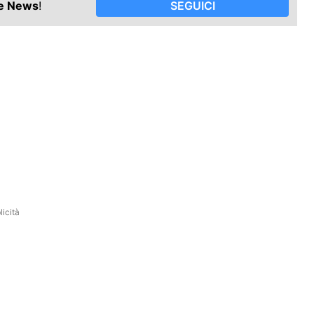
le News
!
SEGUICI
icità