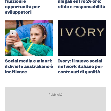
funzioni e
illegali entro 24 ore:
opportunità per
sfide e responsabilità
sviluppatori
Social media e minori:
Ivory: il nuovo social
il divieto australiano è
network italiano per
inefficace
contenuti di qualità
Pubblicità