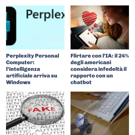
Perplexity Personal
Flirtare con l’IA: il 24%
Computer:
degli americani
l’intelligenza
considera infedeltà il
artificiale arriva su
rapporto con un
Windows
chatbot