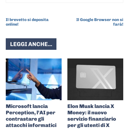
ARTICOLO PRECEDENTE
ARTICOLO SUCCESSIVO
Il brevetto si deposita
Il Google Browser non si
online!
farà!
LEGGI ANCHE...
Microsoft lancia
Elon Musk lancia X
Perception, l’AI per
Money: il nuovo
contrastare gli
servizio finanziario
attacchi informatici
per gli utenti di X