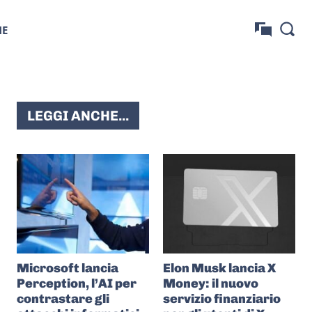
NE
LEGGI ANCHE...
Microsoft lancia
Elon Musk lancia X
Perception, l’AI per
Money: il nuovo
contrastare gli
servizio finanziario