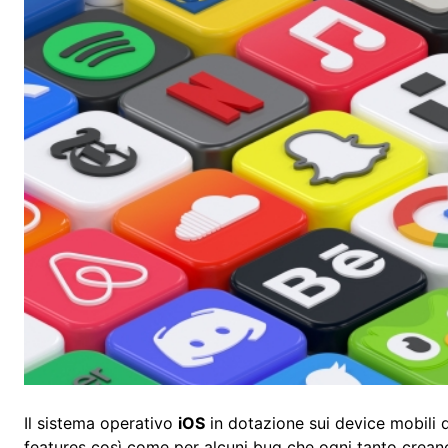
Il sistema operativo
iOS
in dotazione sui device mobili 
features così come per alcuni bug che ogni tanto creano p