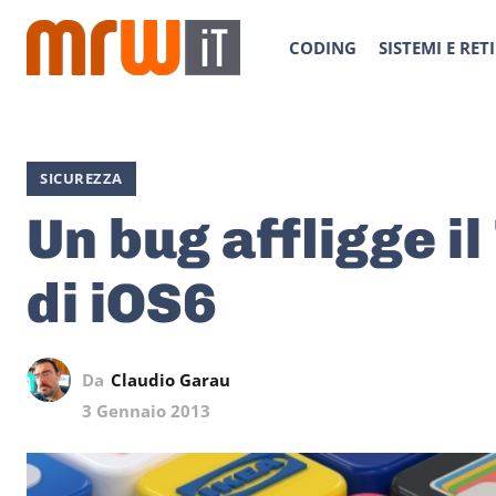
CODING
SISTEMI E RETI
SICUREZZA
Un bug affligge i
di iOS6
Da
Claudio Garau
3 Gennaio 2013