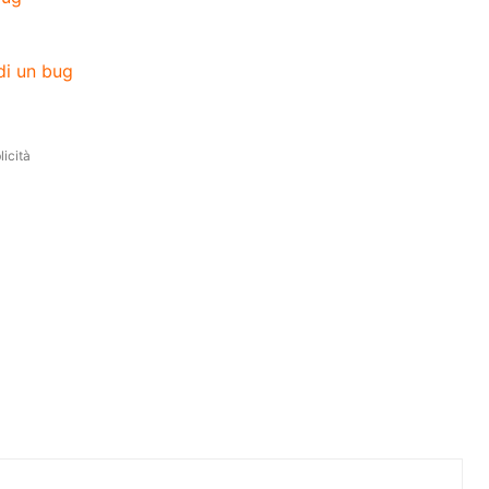
di un bug
icità