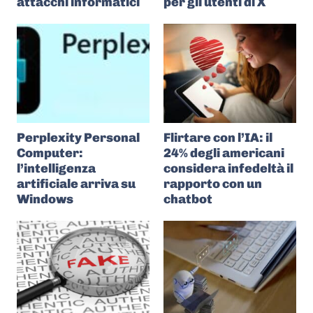
attacchi informatici
per gli utenti di X
Perplexity Personal
Flirtare con l’IA: il
Computer:
24% degli americani
l’intelligenza
considera infedeltà il
artificiale arriva su
rapporto con un
Windows
chatbot