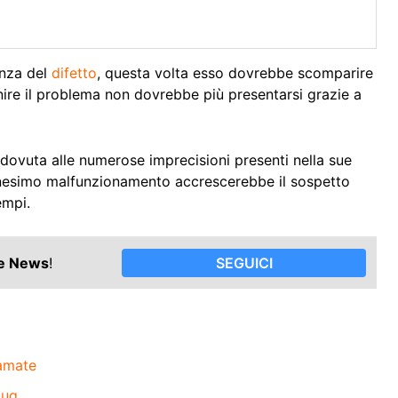
enza del
difetto
, questa volta esso dovrebbe scomparire
enire il problema non dovrebbe più presentarsi grazie a
dovuta alle numerose imprecisioni presenti nella sue
nnesimo malfunzionamento accrescerebbe il sospetto
empi.
le News
!
SEGUICI
iamate
bug