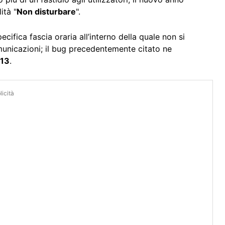
ità "
Non disturbare
".
ifica fascia oraria all’interno della quale non si
municazioni; il bug precedentemente citato ne
013
.
icità