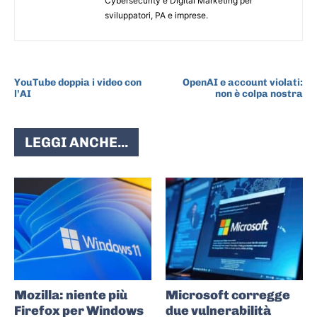
Cybersecurity e Digital Marketing per
sviluppatori, PA e imprese.
ARTICOLO PRECEDENTE
ARTICOLO SUCCESSIVO
YouTube doppia i video con
OpenAI e account violati:
l’AI
non è colpa nostra
LEGGI ANCHE...
Mozilla: niente più
Microsoft corregge
Firefox per Windows
due vulnerabilità