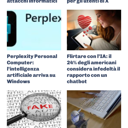
attacchi informatici
per gli utenti di X
Perplexity Personal
Flirtare con l’IA: il
Computer:
24% degli americani
l’intelligenza
considera infedeltà il
artificiale arriva su
rapporto con un
Windows
chatbot