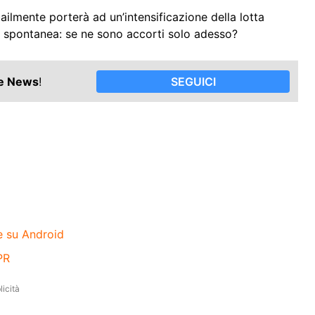
bailmente porterà ad un’intensificazione della lotta
 spontanea: se ne sono accorti solo adesso?
le News
!
SEGUICI
e su Android
PR
icità