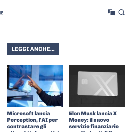
NE
LEGGI ANCHE...
Microsoft lancia
Elon Musk lancia X
Perception, l’AI per
Money: il nuovo
contrastare gli
servizio finanziario